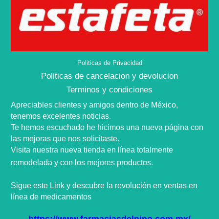
Politicas de Privacidad
Politicas de cancelacion y devolucion
Terminos y condiciones
Apreciables clientes y amigos dentro de
México,
tenemos excelentes noticias.
Te hemos escuchado he hicimos una nueva
página
con
las mejoras que nos
solicitaste
.
Visita nuestra nueva tienda en
línea
totalmente
remodelada y con los mejores productos.
Sigue este Link y descubre la
revolución
en ventas en
línea
de medicamentos