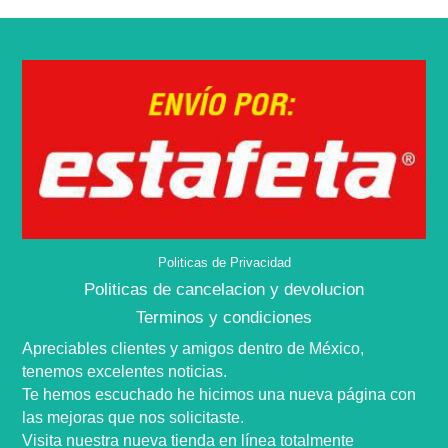
Politicas de Privacidad
Politicas de cancelacion y devolucion
Terminos y condiciones
Apreciables clientes y amigos dentro de
México,
tenemos excelentes noticias.
Te hemos escuchado he hicimos una nueva
página
con
las mejoras que nos
solicitaste
.
Visita nuestra nueva tienda en
línea
totalmente