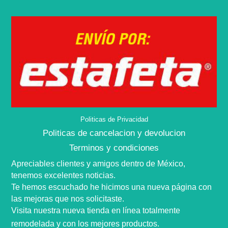
Politicas de Privacidad
Politicas de cancelacion y devolucion
Terminos y condiciones
Apreciables clientes y amigos dentro de
México,
tenemos excelentes noticias.
Te hemos escuchado he hicimos una nueva
página
con
las mejoras que nos
solicitaste
.
Visita nuestra nueva tienda en
línea
totalmente
remodelada y con los mejores productos.