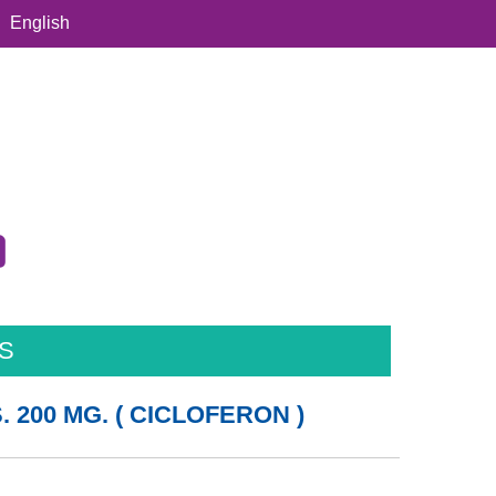
English
S
. 200 MG. ( CICLOFERON )