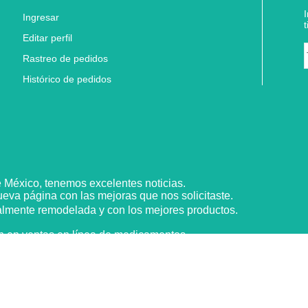
Ingresar
Editar perfil
Rastreo de pedidos
Histórico de pedidos
e
México,
tenemos excelentes noticias.
nueva
página
con las mejoras que nos
solicitaste
.
almente remodelada y con los mejores productos.
n
en ventas en
línea
de medicamentos
https://www.farmaciasdelnino.com.mx/