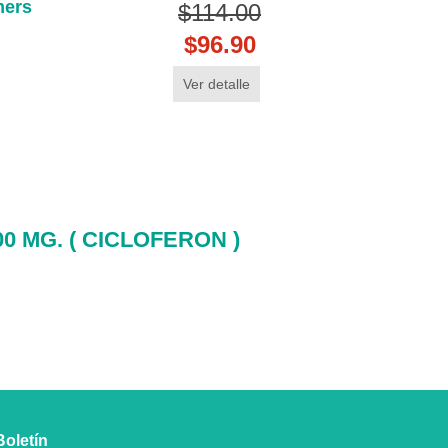
mers
$114.00
$96.90
Ver detalle
00 MG. ( CICLOFERON )
Boletín