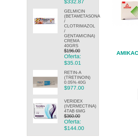
$332.87
GELMICIN
(BETAMETASONA
/
CLOTRIMAZOL
/
GENTAMICINA)
CREMA
40GRS
$196.00
AMIKAC
Oferta:
$35.01
RETIN-A
(TRETINOIN)
0.05% 40G
$977.00
VERIDEX
(IVERMECTINA)
4TAB 6MG
$360.00
Oferta:
$144.00