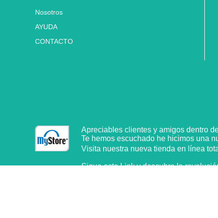
Nosotros
AYUDA
CONTACTO
Apreciables clientes y amigos dentro d
Te hemos escuchado he hicimos una 
Visita nuestra nueva tienda en
línea
tot
Sigue este Link y descubre la
revolució