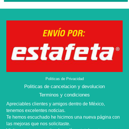
Politicas de Privacidad
Politicas de cancelacion y devolucion
Terminos y condiciones
Apreciables clientes y amigos dentro de
México,
tenemos excelentes noticias.
Te hemos escuchado he hicimos una nueva
página
con
las mejoras que nos
solicitaste
.