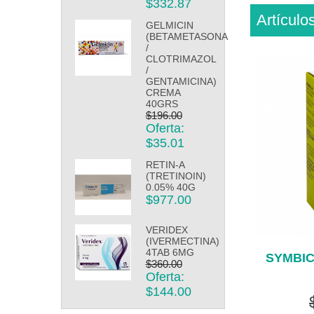
$332.87
Artículo
GELMICIN
(BETAMETASONA
/
CLOTRIMAZOL
/
GENTAMICINA)
CREMA
40GRS
$196.00
Oferta:
$35.01
RETIN-A
(TRETINOIN)
0.05% 40G
$977.00
VERIDEX
(IVERMECTINA)
4TAB 6MG
SYMBIC
$360.00
Oferta:
$144.00