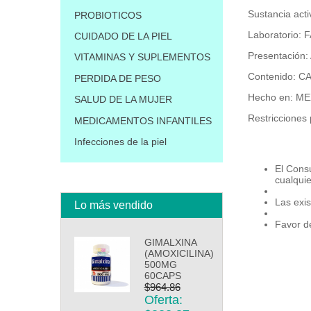
Sustancia a
PROBIOTICOS
Laboratorio
CUIDADO DE LA PIEL
Presentació
VITAMINAS Y SUPLEMENTOS
Contenido: 
PERDIDA DE PESO
Hecho en: M
SALUD DE LA MUJER
Restricciones 
MEDICAMENTOS INFANTILES
Infecciones de la piel
El Cons
cualqui
Las exis
Lo más vendido
Favor de
GIMALXINA
(AMOXICILINA)
500MG
60CAPS
$964.86
Oferta: