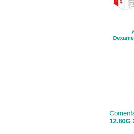
Dexamet
Comentar
12.80G