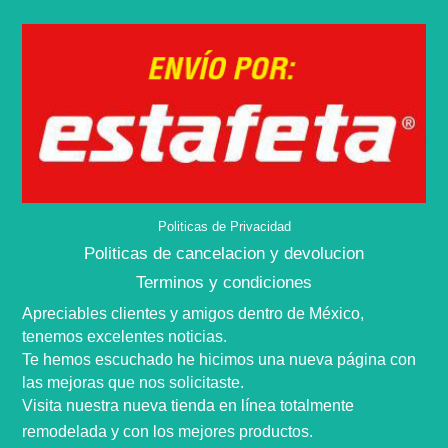
Politicas de Privacidad
Politicas de cancelacion y devolucion
Terminos y condiciones
Apreciables clientes y amigos dentro de
México,
tenemos excelentes noticias.
Te hemos escuchado he hicimos una nueva
página
con
las mejoras que nos
solicitaste
.
Visita nuestra nueva tienda en
línea
totalmente
remodelada y con los mejores productos.