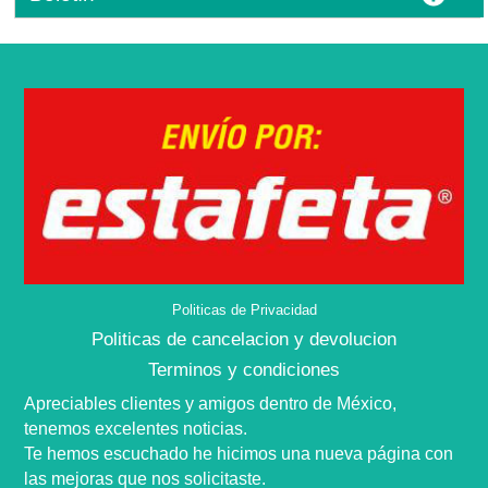
Politicas de Privacidad
Politicas de cancelacion y devolucion
Terminos y condiciones
Apreciables clientes y amigos dentro de
México,
tenemos excelentes noticias.
Te hemos escuchado he hicimos una nueva
página
con
las mejoras que nos
solicitaste
.