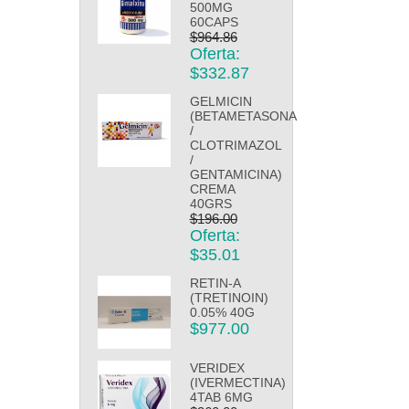
500MG
60CAPS
$964.86
Oferta:
$332.87
GELMICIN
(BETAMETASONA
/
CLOTRIMAZOL
/
GENTAMICINA)
CREMA
40GRS
$196.00
Oferta:
$35.01
RETIN-A
(TRETINOIN)
0.05% 40G
$977.00
VERIDEX
(IVERMECTINA)
4TAB 6MG