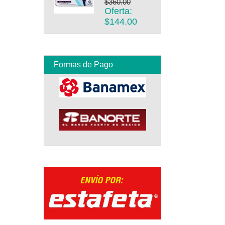
$360.00
Oferta:
$144.00
Formas de Pago