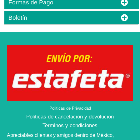
Formas de Pago
Boletín
Politicas de Privacidad
Politicas de cancelacion y devolucion
Terminos y condiciones
Apreciables clientes y amigos dentro de
México,