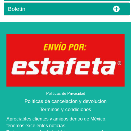
Boletín
Politicas de Privacidad
Politicas de cancelacion y devolucion
Terminos y condiciones
Apreciables clientes y amigos dentro de
México,
tenemos excelentes noticias.