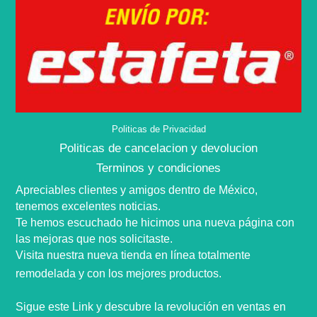
Politicas de Privacidad
Politicas de cancelacion y devolucion
Terminos y condiciones
Apreciables clientes y amigos dentro de
México,
tenemos excelentes noticias.
Te hemos escuchado he hicimos una nueva
página
con
las mejoras que nos
solicitaste
.
Visita nuestra nueva tienda en
línea
totalmente
remodelada y con los mejores productos.
Sigue este Link y descubre la
revolución
en ventas en