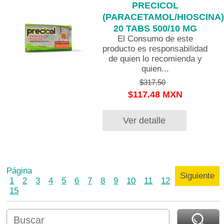
PRECICOL
(PARACETAMOL/HIOSCINA)
20 TABS 500/10 MG
El Consumo de este
producto es responsabilidad
de quien lo recomienda y
quien...
$317.50
$117.48 MXN
Ver detalle
Página
Siguiente
1
2
3
4
5
6
7
8
9
10
11
12
13
14
15